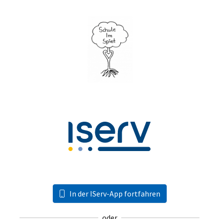
In der IServ-App fortfahren
oder