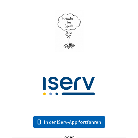
In der IServ-App fortfahren
oder