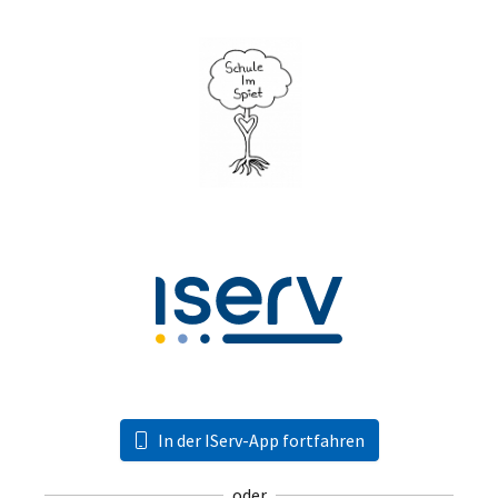
In der IServ-App fortfahren
oder